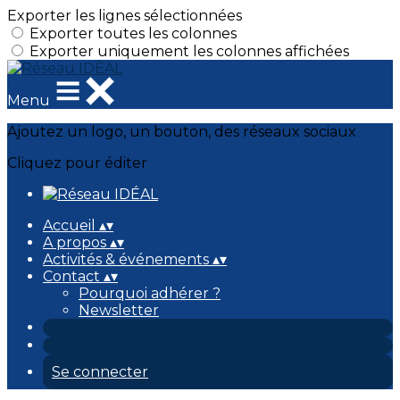
Exporter les lignes sélectionnées
Exporter toutes les colonnes
Exporter uniquement les colonnes affichées
Menu
Ajoutez un logo, un bouton, des réseaux sociaux
Cliquez pour éditer
Accueil
▴
▾
A propos
▴
▾
Activités & événements
▴
▾
Contact
▴
▾
Pourquoi adhérer ?
Newsletter
Se connecter